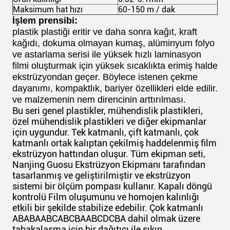
Maksimum hat hızı
60-150 m / dak
İşlem prensibi:
plastik plastiği eritir ve daha sonra kağıt, kraft
kağıdı, dokuma olmayan kumaş, alüminyum folyo
ve astarlama serisi ile yüksek hızlı laminasyon
filmi oluşturmak için yüksek sıcaklıkta erimiş halde
ekstrüzyondan geçer. Böylece istenen çekme
dayanımı, kompaktlık, bariyer özellikleri elde edilir.
ve malzemenin nem direncinin arttırılması.
Bu seri genel plastikler, mühendislik plastikleri,
özel mühendislik plastikleri ve diğer ekipmanlar
için uygundur.
Tek katmanlı, çift katmanlı, çok
katmanlı ortak kalıptan çekilmiş haddelenmiş film
ekstrüzyon hattından oluşur. Tüm ekipman seti,
Nanjing Guosu Ekstrüzyon Ekipmanı tarafından
tasarlanmış ve geliştirilmiştir ve ekstrüzyon
sistemi bir ölçüm pompası kullanır. Kapalı döngü
kontrolü Film oluşumunu ve homojen kalınlığı
etkili bir şekilde stabilize edebilir. Çok katmanlı
ABABAABCABCBAABCDCBA dahil olmak üzere
tabakalaşma için bir dağıtıcı ile sıkın