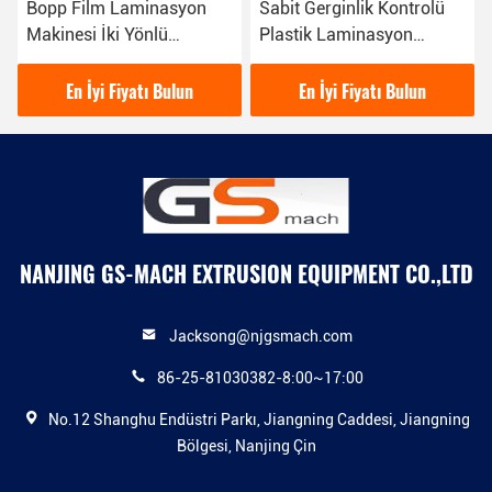
Bopp Film Laminasyon
Sabit Gerginlik Kontrolü
Makinesi İki Yönlü
Plastik Laminasyon
Yönlendirmeli Film
Makinesi PE Kağıt
Ekstrüzyon Laminasyon
Laminasyon Makinesi
En İyi Fiyatı Bulun
En İyi Fiyatı Bulun
Tesisi
Ekstrüzyon Kaplama
NANJING GS-MACH EXTRUSION EQUIPMENT CO.,LTD
Jacksong@njgsmach.com
86-25-81030382-8:00~17:00
No.12 Shanghu Endüstri Parkı, Jiangning Caddesi, Jiangning
Bölgesi, Nanjing Çin