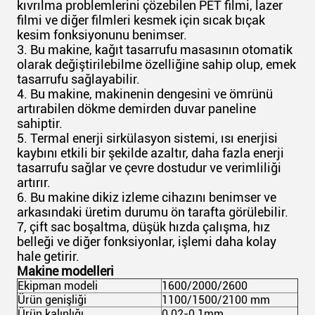
kıvrılma problemlerini çözebilen PET filmi, lazer
filmi ve diğer filmleri kesmek için sıcak bıçak
kesim fonksiyonunu benimser.
3. Bu makine, kağıt tasarrufu masasının otomatik
olarak değiştirilebilme özelliğine sahip olup, emek
tasarrufu sağlayabilir.
4. Bu makine, makinenin dengesini ve ömrünü
artırabilen dökme demirden duvar paneline
sahiptir.
5. Termal enerji sirkülasyon sistemi, ısı enerjisi
kaybını etkili bir şekilde azaltır, daha fazla enerji
tasarrufu sağlar ve çevre dostudur ve verimliliği
artırır.
6. Bu makine dikiz izleme cihazını benimser ve
arkasındaki üretim durumu ön tarafta görülebilir.
7, çift sac boşaltma, düşük hızda çalışma, hız
belleği ve diğer fonksiyonlar, işlemi daha kolay
hale getirir.
Makine modelleri
Ekipman modeli
1600/2000/2600
Ürün genişliği
1100/1500/2100 mm
Ürün kalınlığı
0.02-0.1mm