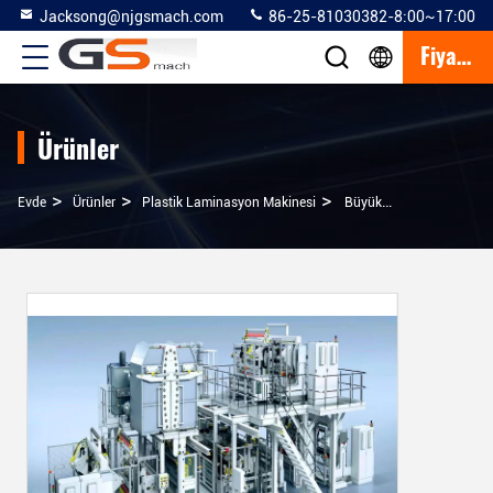
Jacksong@njgsmach.com
86-25-81030382-8:00~17:00
Fiyat Teklifi
Ürünler
>
>
>
Evde
Ürünler
Plastik Laminasyon Makinesi
Büyük Plastik Laminasyon Makinesi / PLA PE Kaplamalı Kraft Kağıt Laminasyon Makinesi